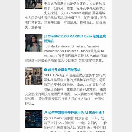
更常見的情況是系統仍在運作，人員也照常
刷卡，但身分、權限、程序及事件紀錄早已
失去控制。 文/ 3S Market 編輯部 重要場域
出入口管制失靈的風險警訊 讀卡機正常、閘門能開，不代
表門禁有效。當程序鬆散、辨識籠統、授權混亂、紀錄缺
失，重要場...
@ 2026\07\31\3S MARKET Daily 智慧產業
新資訊
3S Market deliver Smart and Valuable
information for Business Klacci 凱樂奇 Kii
Assistant 智慧酒店服務系統 3S Market 傳遞
智慧應用與價值的商業資訊 今日主題 智慧城市\智慧建...
🏦 銀行及金融業門禁系統
SPECTRA 銀行和金融基礎設施要求 銀行業
眾多機構面臨複雜的挑戰和業務風險，需要
特定的安全防護措施。 Spectra 的專長在於
理解這些挑戰，並提供創新解決方案。 用於
安全監控的可設定樓層門禁地圖。 依人員輪班時間實施門
禁管理。 疏散期間安保和行政人員的進入特權。 全面管
控訪...
🔎 如何辨識哪些安控應用的 AI 來自中國？
文/ 3S Market 編輯部 從演算法、SDK、雲
端平台到 SoC 與韌體，一套由外到內、由軟
到硬的供應鏈溯源方法 適讀對象：安控品牌