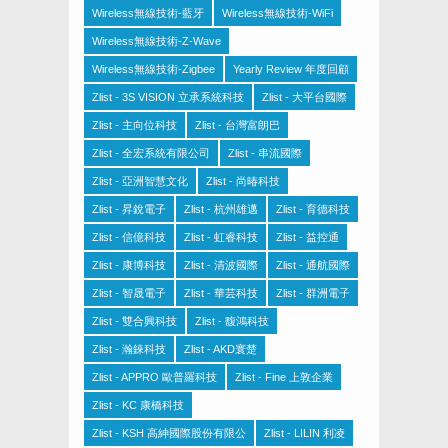
Wireless無線技術-藍牙
Wireless無線技術-WiFi
Wireless無線技術-Z-Wave
Wireless無線技術-Zigbee
Yearly Review 年度回顧
Zlist - 3S VISION 立承系統科技
Zlist - 大平台國際
Zlist - 主向位科技
Zlist - 台灣富朗巴
Zlist - 全宏系統有限公司
Zlist - 串流國際
Zlist - 亞洲智慧文化
Zlist - 尚暙科技
Zlist - 昇銳電子
Zlist - 杭州雄邁
Zlist - 育德科技
Zlist - 信億科技
Zlist - 虹睿科技
Zlist - 益控通
Zlist - 康博科技
Zlist - 清波國際
Zlist - 通航國際
Zlist - 智晟電子
Zlist - 華芸科技
Zlist - 群洲電子
Zlist - 雙合興科技
Zlist - 馥鴻科技
Zlist - 瀚錸科技
Zlist - AKD寰楚
Zlist - APPRO 歐普羅科技
Zlist - Fine 上敦企業
Zlist - KC 康橋科技
Zlist - KSH 高紳國際股份有限公
Zlist - LILIN 利凌