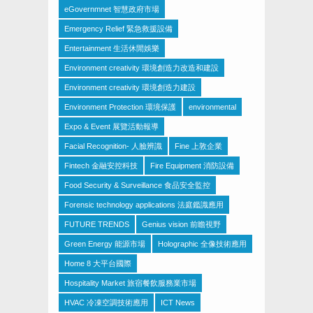
eGovernmnet 智慧政府市場
Emergency Relief 緊急救援設備
Entertainment 生活休閒娛樂
Environment creativity 環境創造力改造和建設
Environment creativity 環境創造力建設
Environment Protection 環境保護
environmental
Expo & Event 展覽活動報導
Facial Recognition- 人臉辨識
Fine 上敦企業
Fintech 金融安控科技
Fire Equipment 消防設備
Food Security & Surveillance 食品安全監控
Forensic technology applications 法庭鑑識應用
FUTURE TRENDS
Genius vision 前瞻視野
Green Energy 能源市場
Holographic 全像技術應用
Home 8 大平台國際
Hospitality Market 旅宿餐飲服務業市場
HVAC 冷凍空調技術應用
ICT News