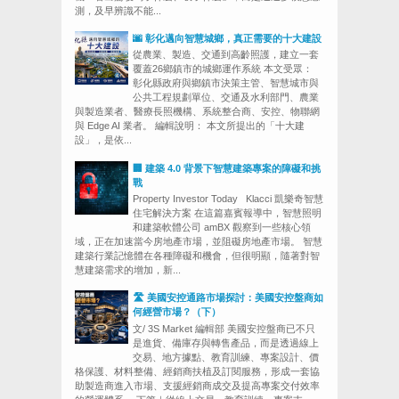
測，及早辨識不能...
🌆 彰化邁向智慧城鄉，真正需要的十大建設
從農業、製造、交通到高齡照護，建立一套
覆蓋26鄉鎮市的城鄉運作系統 本文受眾：
彰化縣政府與鄉鎮市決策主管、智慧城市與
公共工程規劃單位、交通及水利部門、農業
與製造業者、醫療長照機構、系統整合商、安控、物聯網
與 Edge AI 業者。 編輯說明： 本文所提出的「十大建
設」，是依...
🏢 建築 4.0 背景下智慧建築專案的障礙和挑
戰
Property Investor Today Klacci 凱樂奇智慧
住宅解決方案 在這篇嘉賓報導中，智慧照明
和建築軟體公司 amBX 觀察到一些核心領
域，正在加速當今房地產市場，並阻礙房地產市場。 智慧
建築行業記憶體在各種障礙和機會，但很明顯，隨著對智
慧建築需求的增加，新...
🛣️ 美國安控通路市場探討：美國安控盤商如
何經營市場？（下）
文/ 3S Market 編輯部 美國安控盤商已不只
是進貨、備庫存與轉售產品，而是透過線上
交易、地方據點、教育訓練、專案設計、價
格保護、材料整備、經銷商扶植及訂閱服務，形成一套協
助製造商進入市場、支援經銷商成交及提高專案交付效率