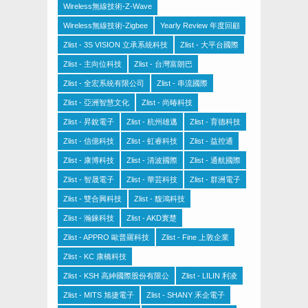
Wireless無線技術-Z-Wave
Wireless無線技術-Zigbee
Yearly Review 年度回顧
Zlist - 3S VISION 立承系統科技
Zlist - 大平台國際
Zlist - 主向位科技
Zlist - 台灣富朗巴
Zlist - 全宏系統有限公司
Zlist - 串流國際
Zlist - 亞洲智慧文化
Zlist - 尚暙科技
Zlist - 昇銳電子
Zlist - 杭州雄邁
Zlist - 育德科技
Zlist - 信億科技
Zlist - 虹睿科技
Zlist - 益控通
Zlist - 康博科技
Zlist - 清波國際
Zlist - 通航國際
Zlist - 智晟電子
Zlist - 華芸科技
Zlist - 群洲電子
Zlist - 雙合興科技
Zlist - 馥鴻科技
Zlist - 瀚錸科技
Zlist - AKD寰楚
Zlist - APPRO 歐普羅科技
Zlist - Fine 上敦企業
Zlist - KC 康橋科技
Zlist - KSH 高紳國際股份有限公
Zlist - LILIN 利凌
Zlist - MITS 旭捷電子
Zlist - SHANY 禾企電子